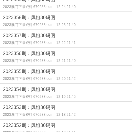
2023澳门正版资料 670288.com
12-24 21:40
2023358期：凤姐30码图
2023澳门正版资料 670288.com
12-23 21:40
2023357期：凤姐30码图
2023澳门正版资料 670288.com
12-22 21:41
2023356期：凤姐30码图
2023澳门正版资料 670288.com
12-21 21:40
2023355期：凤姐30码图
2023澳门正版资料 670288.com
12-20 21:42
2023354期：凤姐30码图
2023澳门正版资料 670288.com
12-19 21:45
2023353期：凤姐30码图
2023澳门正版资料 670288.com
12-18 21:42
2023352期：凤姐30码图