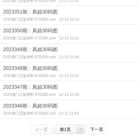
2023澳门正版资料 670288.com
12-17 21:41
2023351期：凤姐30码图
2023澳门正版资料 670288.com
12-16 22:14
2023350期：凤姐30码图
2023澳门正版资料 670288.com
12-15 21:41
2023349期：凤姐30码图
2023澳门正版资料 670288.com
12-14 21:44
2023348期：凤姐30码图
2023澳门正版资料 670288.com
12-13 21:41
2023347期：凤姐30码图
2023澳门正版资料 670288.com
12-12 21:45
2023346期：凤姐30码图
2023澳门正版资料 670288.com
12-11 21:43
上一页
第1页
下一页