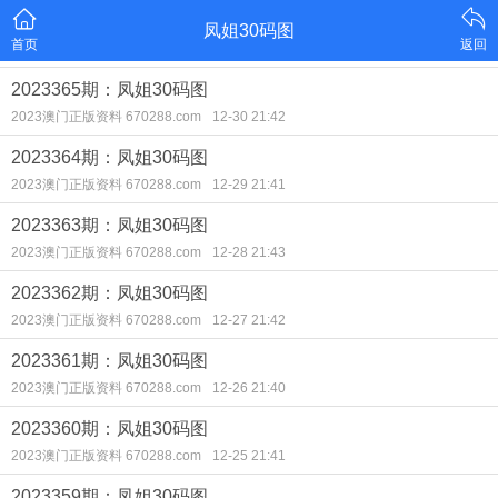
凤姐30码图
首页
返回
2023365期：凤姐30码图
2023澳门正版资料 670288.com
12-30 21:42
2023364期：凤姐30码图
2023澳门正版资料 670288.com
12-29 21:41
2023363期：凤姐30码图
2023澳门正版资料 670288.com
12-28 21:43
2023362期：凤姐30码图
2023澳门正版资料 670288.com
12-27 21:42
2023361期：凤姐30码图
2023澳门正版资料 670288.com
12-26 21:40
2023360期：凤姐30码图
2023澳门正版资料 670288.com
12-25 21:41
2023359期：凤姐30码图